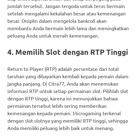
jumlah tersebut. Jangan tergoda untuk terus bermain
setelah mengalami kekalahan besar atau kemenangan
besar. Disiplin dalam mengelola bankroll akan
membantu Anda bermain lebih lama dan meningkatkan
peluang Anda untuk meraih kemenangan.
4. Memilih Slot dengan RTP Tinggi
Return to Player (RTP) adalah persentase dari total
taruhan yang dibayarkan kembali kepada pemain dalam
jangka panjang. Di Citra77, Anda akan menemukan
informasi RTP untuk setiap permainan slot. Pilihlah slot
dengan RTP tinggi, karena ini menunjukkan bahwa
permainan tersebut lebih sering memberikan
kemenangan kepada pemain. Microgaming terkenal
dengan slot-slotnya yang memiliki RTP tinggi, sehingga
Anda memiliki peluang lebih baik untuk menang.