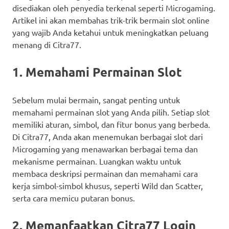
disediakan oleh penyedia terkenal seperti Microgaming.
Artikel ini akan membahas trik-trik bermain slot online
yang wajib Anda ketahui untuk meningkatkan peluang
menang di Citra77.
1. Memahami Permainan Slot
Sebelum mulai bermain, sangat penting untuk
memahami permainan slot yang Anda pilih. Setiap slot
memiliki aturan, simbol, dan fitur bonus yang berbeda.
Di Citra77, Anda akan menemukan berbagai slot dari
Microgaming yang menawarkan berbagai tema dan
mekanisme permainan. Luangkan waktu untuk
membaca deskripsi permainan dan memahami cara
kerja simbol-simbol khusus, seperti Wild dan Scatter,
serta cara memicu putaran bonus.
2. Memanfaatkan Citra77 Login