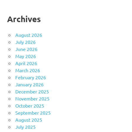
Archives
August 2026
July 2026
June 2026
May 2026
April 2026
March 2026
February 2026
January 2026
December 2025
November 2025
October 2025
September 2025
August 2025
July 2025