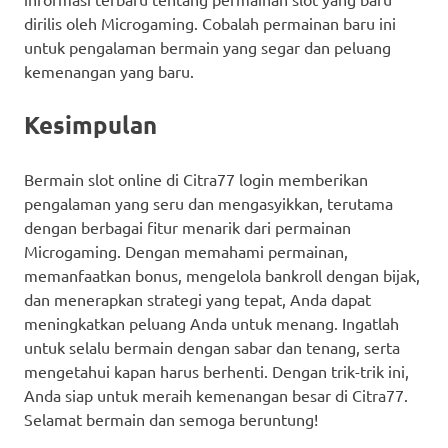
dirilis oleh Microgaming. Cobalah permainan baru ini
untuk pengalaman bermain yang segar dan peluang
kemenangan yang baru.
Kesimpulan
Bermain slot online di Citra77 login memberikan
pengalaman yang seru dan mengasyikkan, terutama
dengan berbagai fitur menarik dari permainan
Microgaming. Dengan memahami permainan,
memanfaatkan bonus, mengelola bankroll dengan bijak,
dan menerapkan strategi yang tepat, Anda dapat
meningkatkan peluang Anda untuk menang. Ingatlah
untuk selalu bermain dengan sabar dan tenang, serta
mengetahui kapan harus berhenti. Dengan trik-trik ini,
Anda siap untuk meraih kemenangan besar di Citra77.
Selamat bermain dan semoga beruntung!