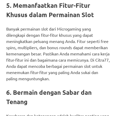
5. Memanfaatkan Fitur-Fitur
Khusus dalam Permainan Slot
Banyak permainan slot dari Microgaming yang
dilengkapi dengan fitur-fitur khusus yang dapat
meningkatkan peluang menang Anda. Fitur seperti free
spins, multipliers, dan bonus rounds dapat memberikan
kemenangan besar. Pastikan Anda memahami cara kerja
fitur-fitur ini dan bagaimana cara memicunya. Di Citra77,
Anda dapat mencoba berbagai permainan slot untuk
menemukan fitur-fitur yang paling Anda sukai dan
paling menguntungkan.
6. Bermain dengan Sabar dan
Tenang
Kesabaran dan ketenangan adalah kualitas penting yang