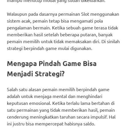
Walaupun pada dasarnya permainan Slot menggunakan
sistem acak, pemain tetap bisa mengamati pola
pengalaman bermain. Ketika sebuah game terasa tidak
memberikan hasil setelah beberapa putaran, banyak
pemain memilih untuk tidak memaksakan diri. Di sinilah
strategi berpindah game mulai digunakan.
Mengapa Pindah Game Bisa
Menjadi Strategi?
Salah satu alasan pemain memilih berpindah game
adalah untuk menjaga mental dan menghindari
keputusan emosional. Ketika terlalu lama bertahan di
satu permainan yang tidak memberikan hasil, pemain
cenderung meningkatkan taruhan secara impulsif. Hal
ini justru bisa mempercepat habisnya saldo.