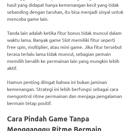
hasil yang didapat hanya kemenangan kecil yang tidak
sebanding dengan taruhan, itu bisa menjadi sinyal untuk
mencoba game lain.
Tanda lain adalah ketika fitur bonus tidak muncul dalam
waktu lama. Banyak game Slot memiliki fitur seperti
free spin, multiplier, atau mini game. Jika fitur tersebut
terasa terlalu lama tidak muncul, sebagian pemain
memilih beralih ke permainan lain yang mungkin lebih
aktif.
Namun penting diingat bahwa ini bukan jaminan
kemenangan. Strategi ini lebih berfungsi sebagai cara
mengontrol ritme permainan dan menjaga pengalaman
bermain tetap positif.
Cara Pindah Game Tanpa
Mengganggu Ritme Bermain