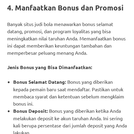
4. Manfaatkan Bonus dan Promosi
Banyak situs judi bola menawarkan bonus selamat
datang, promosi, dan program loyalitas yang bisa
meningkatkan nilai taruhan Anda. Memanfaatkan bonus
ini dapat memberikan keuntungan tambahan dan
memperbesar peluang menang Anda.
Jenis Bonus yang Bisa Dimanfaatkan:
Bonus Selamat Datang:
Bonus yang diberikan
kepada pemain baru saat mendaftar. Pastikan untuk
membaca syarat dan ketentuan sebelum mengklaim
bonus ini.
Bonus Deposit:
Bonus yang diberikan ketika Anda
melakukan deposit ke akun taruhan Anda. Ini sering
kali berupa persentase dari jumlah deposit yang Anda
lakukan.