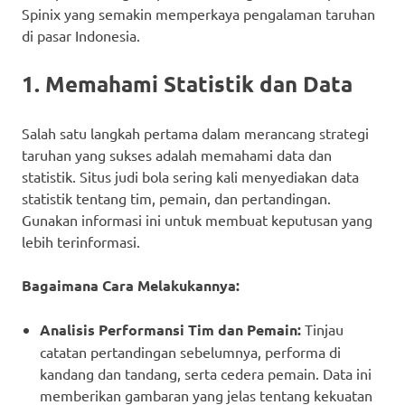
Spinix yang semakin memperkaya pengalaman taruhan
di pasar Indonesia.
1. Memahami Statistik dan Data
Salah satu langkah pertama dalam merancang strategi
taruhan yang sukses adalah memahami data dan
statistik. Situs judi bola sering kali menyediakan data
statistik tentang tim, pemain, dan pertandingan.
Gunakan informasi ini untuk membuat keputusan yang
lebih terinformasi.
Bagaimana Cara Melakukannya:
Analisis Performansi Tim dan Pemain:
Tinjau
catatan pertandingan sebelumnya, performa di
kandang dan tandang, serta cedera pemain. Data ini
memberikan gambaran yang jelas tentang kekuatan