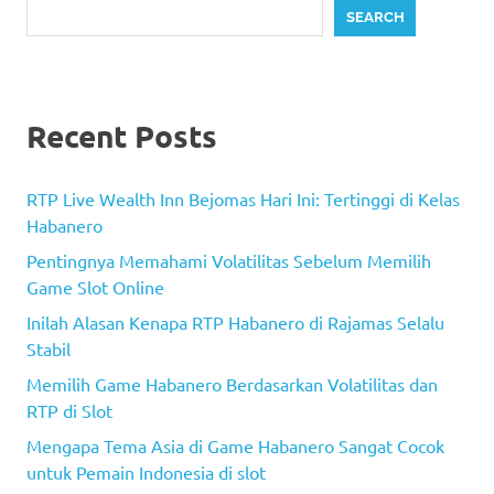
SEARCH
Recent Posts
RTP Live Wealth Inn Bejomas Hari Ini: Tertinggi di Kelas
Habanero
Pentingnya Memahami Volatilitas Sebelum Memilih
Game Slot Online
Inilah Alasan Kenapa RTP Habanero di Rajamas Selalu
Stabil
Memilih Game Habanero Berdasarkan Volatilitas dan
RTP di Slot
Mengapa Tema Asia di Game Habanero Sangat Cocok
untuk Pemain Indonesia di slot