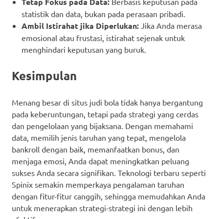
Tetap Fokus pada Data:
Berbasis keputusan pada
statistik dan data, bukan pada perasaan pribadi.
Ambil Istirahat jika Diperlukan:
Jika Anda merasa
emosional atau frustasi, istirahat sejenak untuk
menghindari keputusan yang buruk.
Kesimpulan
Menang besar di situs judi bola tidak hanya bergantung
pada keberuntungan, tetapi pada strategi yang cerdas
dan pengelolaan yang bijaksana. Dengan memahami
data, memilih jenis taruhan yang tepat, mengelola
bankroll dengan baik, memanfaatkan bonus, dan
menjaga emosi, Anda dapat meningkatkan peluang
sukses Anda secara signifikan. Teknologi terbaru seperti
Spinix semakin memperkaya pengalaman taruhan
dengan fitur-fitur canggih, sehingga memudahkan Anda
untuk menerapkan strategi-strategi ini dengan lebih