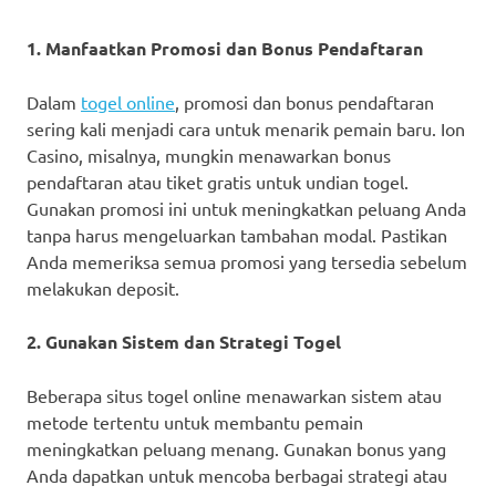
1. Manfaatkan Promosi dan Bonus Pendaftaran
Dalam
togel online
, promosi dan bonus pendaftaran
sering kali menjadi cara untuk menarik pemain baru. Ion
Casino, misalnya, mungkin menawarkan bonus
pendaftaran atau tiket gratis untuk undian togel.
Gunakan promosi ini untuk meningkatkan peluang Anda
tanpa harus mengeluarkan tambahan modal. Pastikan
Anda memeriksa semua promosi yang tersedia sebelum
melakukan deposit.
2. Gunakan Sistem dan Strategi Togel
Beberapa situs togel online menawarkan sistem atau
metode tertentu untuk membantu pemain
meningkatkan peluang menang. Gunakan bonus yang
Anda dapatkan untuk mencoba berbagai strategi atau