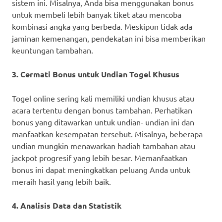
sistem ini. Misalnya, Anda bisa menggunakan bonus
untuk membeli lebih banyak tiket atau mencoba
kombinasi angka yang berbeda. Meskipun tidak ada
jaminan kemenangan, pendekatan ini bisa memberikan
keuntungan tambahan.
3. Cermati Bonus untuk Undian Togel Khusus
Togel online sering kali memiliki undian khusus atau
acara tertentu dengan bonus tambahan. Perhatikan
bonus yang ditawarkan untuk undian- undian ini dan
manfaatkan kesempatan tersebut. Misalnya, beberapa
undian mungkin menawarkan hadiah tambahan atau
jackpot progresif yang lebih besar. Memanfaatkan
bonus ini dapat meningkatkan peluang Anda untuk
meraih hasil yang lebih baik.
4. Analisis Data dan Statistik