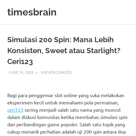
Skip
timesbrain
to
content
Simulasi 200 Spin: Mana Lebih
Konsisten, Sweet atau Starlight?
Ceri123
JUNE 14, 2026
ADMIN
UNCATEGORIZED
Bagi para penggemar slot online yang suka melakukan
eksperimen kecil untuk memahami pola permainan,
ceri123
sering menjadi salah satu nama yang muncul
dalam diskusi komunitas ketika membahas simulasi spin
dan perbandingan game populer. Salah satu topik yang
cukup menarik perhatian adalah uji 200 spin antara dua