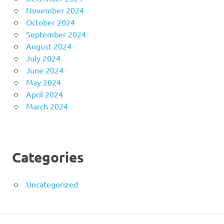
November 2024
October 2024
September 2024
August 2024
July 2024
June 2024
May 2024
April 2024
March 2024
Categories
Uncategorized