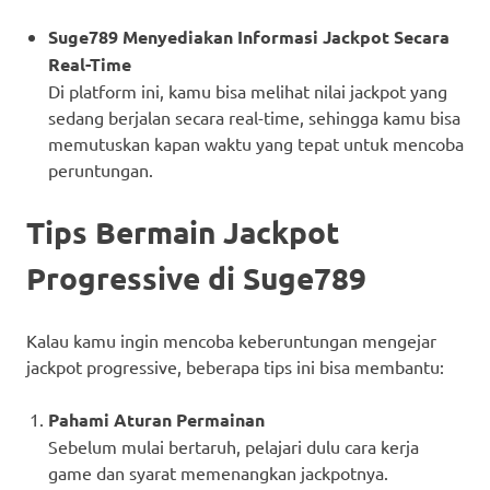
Suge789 Menyediakan Informasi Jackpot Secara
Real-Time
Di platform ini, kamu bisa melihat nilai jackpot yang
sedang berjalan secara real-time, sehingga kamu bisa
memutuskan kapan waktu yang tepat untuk mencoba
peruntungan.
Tips Bermain Jackpot
Progressive di Suge789
Kalau kamu ingin mencoba keberuntungan mengejar
jackpot progressive, beberapa tips ini bisa membantu:
Pahami Aturan Permainan
Sebelum mulai bertaruh, pelajari dulu cara kerja
game dan syarat memenangkan jackpotnya.