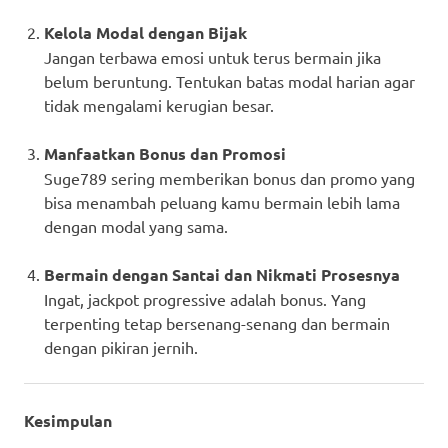
Kelola Modal dengan Bijak
Jangan terbawa emosi untuk terus bermain jika
belum beruntung. Tentukan batas modal harian agar
tidak mengalami kerugian besar.
Manfaatkan Bonus dan Promosi
Suge789 sering memberikan bonus dan promo yang
bisa menambah peluang kamu bermain lebih lama
dengan modal yang sama.
Bermain dengan Santai dan Nikmati Prosesnya
Ingat, jackpot progressive adalah bonus. Yang
terpenting tetap bersenang-senang dan bermain
dengan pikiran jernih.
Kesimpulan