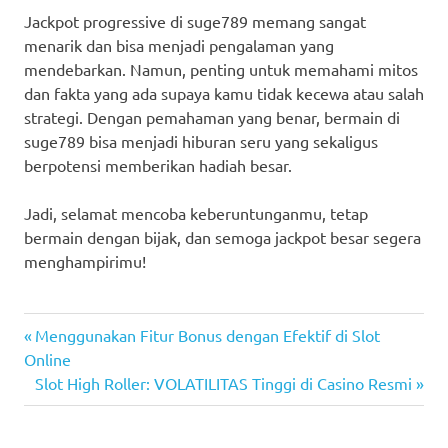
Jackpot progressive di suge789 memang sangat
menarik dan bisa menjadi pengalaman yang
mendebarkan. Namun, penting untuk memahami mitos
dan fakta yang ada supaya kamu tidak kecewa atau salah
strategi. Dengan pemahaman yang benar, bermain di
suge789 bisa menjadi hiburan seru yang sekaligus
berpotensi memberikan hadiah besar.
Jadi, selamat mencoba keberuntunganmu, tetap
bermain dengan bijak, dan semoga jackpot besar segera
menghampirimu!
Previous
Post
Menggunakan Fitur Bonus dengan Efektif di Slot
Post:
Online
navigation
Next
Slot High Roller: VOLATILITAS Tinggi di Casino Resmi
Post: