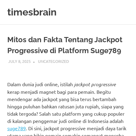
Skip
timesbrain
to
content
Mitos dan Fakta Tentang Jackpot
Progressive di Platform Suge789
JULY 8, 2025
ADMIN
UNCATEGORIZED
Dalam dunia judi online, istilah
jackpot progressive
kerap menjadi magnet bagi para pemain. Begitu
mendengar ada jackpot yang bisa terus bertambah
hingga puluhan bahkan ratusan juta rupiah, siapa yang
tidak tergoda? Salah satu platform yang cukup populer
di kalangan penggemar judi online di Indonesia adalah
suge789
. Di sini, jackpot progressive menjadi daya tarik
utama yang bikin pemain semakin semangat mencoba