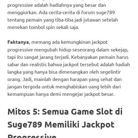
progressive adalah hadiahnya yang besar dan
menggiurkan. Ada cerita-cerita di forum suge789
tentang pemain yang tiba-tiba jadi jutawan setelah
menekan tombol spin sekali saja.
Faktanya
, memang ada kemungkinan jackpot
progressive mengubah hidup seseorang dalam sekejap,
tapi itu sangat jarang terjadi. Kebanyakan pemain harus
sabar dan realistis bahwa jackpot tersebut adalah hadiah
langka yang hanya bisa dimenangkan oleh segelintir
orang. Jadi, mainlah dengan harapan yang sehat dan
jangan tergoda untuk menghabiskan uang lebih dari
kemampuan hanya demi mengejar jackpot besar.
Mitos 5: Semua Game Slot di
Suge789 Memiliki Jackpot
Progressive