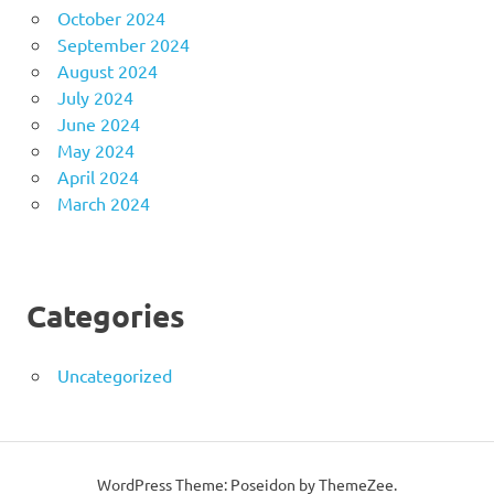
October 2024
September 2024
August 2024
July 2024
June 2024
May 2024
April 2024
March 2024
Categories
Uncategorized
WordPress Theme: Poseidon by ThemeZee.