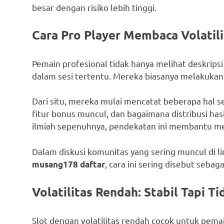
besar dengan risiko lebih tinggi.
Cara Pro Player Membaca Volatili
Pemain profesional tidak hanya melihat deskrips
dalam sesi tertentu. Mereka biasanya melakukan 
Dari situ, mereka mulai mencatat beberapa hal s
fitur bonus muncul, dan bagaimana distribusi has
ilmiah sepenuhnya, pendekatan ini membantu m
Dalam diskusi komunitas yang sering muncul di 
, cara ini sering disebut seba
musang178 daftar
Volatilitas Rendah: Stabil Tapi T
Slot dengan volatilitas rendah cocok untuk pem