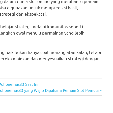
ting dalam dunia slot online yang membantu pemain
isa digunakan untuk memprediksi hasil,
trategi dan ekspektasi.
belajar strategi melalui komunitas seperti
 langkah awal menuju permainan yang lebih
ng baik bukan hanya soal menang atau kalah, tetapi
reka mainkan dan menyesuaikan strategi dengan
 Pohonemas33 Saat Ini
Pohonemas33 yang Wajib Dipahami Pemain Slot Pemula