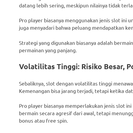
datang lebih sering, meskipun nilainya tidak terla
Pro player biasanya menggunakan jenis slot ini 
juga menyadari bahwa peluang mendapatkan kem
Strategi yang digunakan biasanya adalah bermain
permainan yang panjang.
Volatilitas Tinggi: Risiko Besar, 
Sebaliknya, slot dengan volatilitas tinggi men
Kemenangan bisa jarang terjadi, tetapi ketika data
Pro player biasanya memperlakukan jenis slot ini 
bermain secara agresif dari awal, tetapi menun
bonus atau free spin.