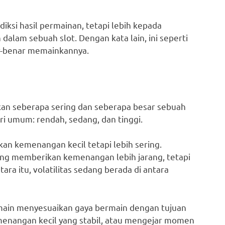
iksi hasil permainan, tetapi lebih kepada
alam sebuah slot. Dengan kata lain, ini seperti
r-benar memainkannya.
kan seberapa sering dan seberapa besar sebuah
 umum: rendah, sedang, dan tinggi.
kan kemenangan kecil tetapi lebih sering.
erung memberikan kemenangan lebih jarang, tetapi
tara itu, volatilitas sedang berada di antara
main menyesuaikan gaya bermain dengan tujuan
menangan kecil yang stabil, atau mengejar momen