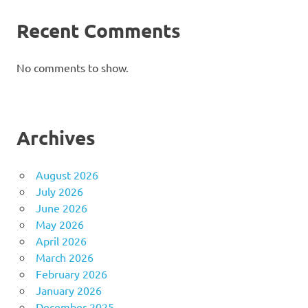
Recent Comments
No comments to show.
Archives
August 2026
July 2026
June 2026
May 2026
April 2026
March 2026
February 2026
January 2026
December 2025