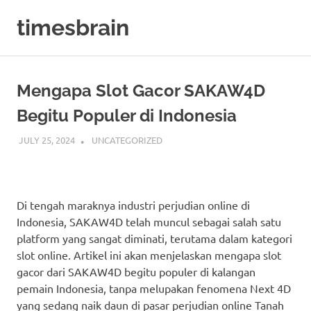
Skip
timesbrain
to
content
Mengapa Slot Gacor SAKAW4D
Begitu Populer di Indonesia
JULY 25, 2024
ADMIN
UNCATEGORIZED
Di tengah maraknya industri perjudian online di
Indonesia, SAKAW4D telah muncul sebagai salah satu
platform yang sangat diminati, terutama dalam kategori
slot online. Artikel ini akan menjelaskan mengapa slot
gacor dari SAKAW4D begitu populer di kalangan
pemain Indonesia, tanpa melupakan fenomena Next 4D
yang sedang naik daun di pasar perjudian online Tanah