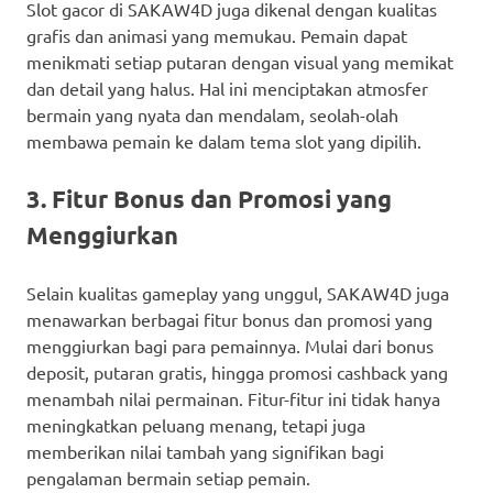
Slot gacor di SAKAW4D juga dikenal dengan kualitas
grafis dan animasi yang memukau. Pemain dapat
menikmati setiap putaran dengan visual yang memikat
dan detail yang halus. Hal ini menciptakan atmosfer
bermain yang nyata dan mendalam, seolah-olah
membawa pemain ke dalam tema slot yang dipilih.
3. Fitur Bonus dan Promosi yang
Menggiurkan
Selain kualitas gameplay yang unggul, SAKAW4D juga
menawarkan berbagai fitur bonus dan promosi yang
menggiurkan bagi para pemainnya. Mulai dari bonus
deposit, putaran gratis, hingga promosi cashback yang
menambah nilai permainan. Fitur-fitur ini tidak hanya
meningkatkan peluang menang, tetapi juga
memberikan nilai tambah yang signifikan bagi
pengalaman bermain setiap pemain.