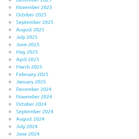
November 2025
October 2025
September 2025
August 2025
July 2025
June 2025
May 2025
April 2025
March 2025
February 2025
January 2025
December 2024
November 2024
October 2024
September 2024
August 2024
July 2024
June 2024