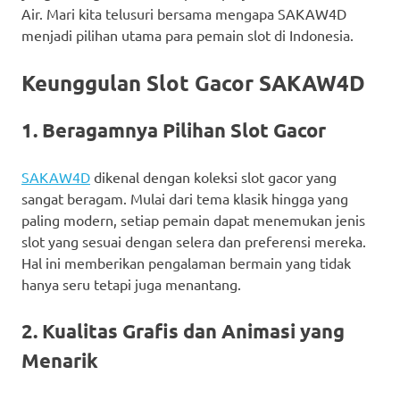
Air. Mari kita telusuri bersama mengapa SAKAW4D
menjadi pilihan utama para pemain slot di Indonesia.
Keunggulan Slot Gacor SAKAW4D
1. Beragamnya Pilihan Slot Gacor
SAKAW4D
dikenal dengan koleksi slot gacor yang
sangat beragam. Mulai dari tema klasik hingga yang
paling modern, setiap pemain dapat menemukan jenis
slot yang sesuai dengan selera dan preferensi mereka.
Hal ini memberikan pengalaman bermain yang tidak
hanya seru tetapi juga menantang.
2. Kualitas Grafis dan Animasi yang
Menarik