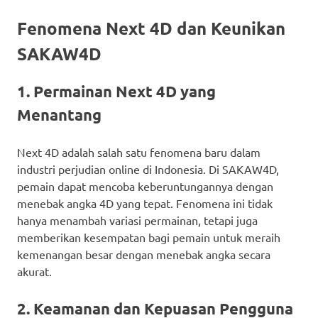
Fenomena Next 4D dan Keunikan
SAKAW4D
1. Permainan Next 4D yang
Menantang
Next 4D adalah salah satu fenomena baru dalam
industri perjudian online di Indonesia. Di SAKAW4D,
pemain dapat mencoba keberuntungannya dengan
menebak angka 4D yang tepat. Fenomena ini tidak
hanya menambah variasi permainan, tetapi juga
memberikan kesempatan bagi pemain untuk meraih
kemenangan besar dengan menebak angka secara
akurat.
2. Keamanan dan Kepuasan Pengguna