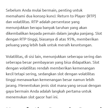
Sebelum Anda mulai bermain, penting untuk
memahami dua konsep kunci: Return to Player (RTP)
dan volatilitas. RTP adalah persentase yang
menunjukkan berapa banyak taruhan yang akan
dikembalikan kepada pemain dalam jangka panjang. Slot
dengan RTP tinggi, biasanya di atas 95%, memberikan
peluang yang lebih baik untuk meraih keuntungan.
Volatilitas, di sisi lain, menunjukkan seberapa sering dan
seberapa besar pembayaran yang bisa didapatkan. Slot
dengan volatilitas rendah memberikan kemenangan
kecil tetapi sering, sedangkan slot dengan volatilitas
tinggi menawarkan kemenangan besar namun lebih
jarang. Menentukan jenis slot mana yang sesuai dengan
gaya bermain Anda adalah langkah pertama untuk
menemukan slot gacor hari ini.