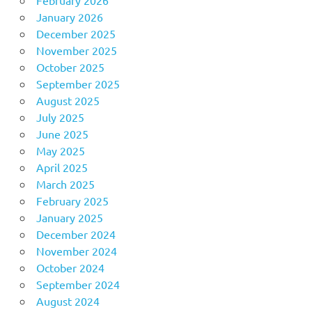
February 2026
January 2026
December 2025
November 2025
October 2025
September 2025
August 2025
July 2025
June 2025
May 2025
April 2025
March 2025
February 2025
January 2025
December 2024
November 2024
October 2024
September 2024
August 2024