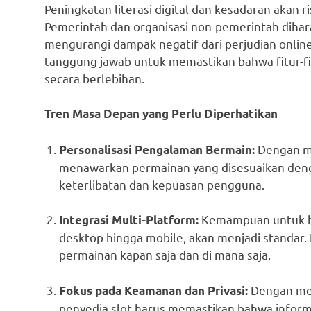
Peningkatan literasi digital dan kesadaran akan r
Pemerintah dan organisasi non-pemerintah dih
mengurangi dampak negatif dari perjudian online.
tanggung jawab untuk memastikan bahwa fitur-fi
secara berlebihan.
Tren Masa Depan yang Perlu Diperhatikan
Dengan me
Personalisasi Pengalaman Bermain:
menawarkan permainan yang disesuaikan deng
keterlibatan dan kepuasan pengguna.
Kemampuan untuk ber
Integrasi Multi-Platform:
desktop hingga mobile, akan menjadi standar
permainan kapan saja dan di mana saja.
Dengan men
Fokus pada Keamanan dan Privasi:
penyedia slot harus memastikan bahwa informa