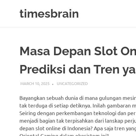
Skip
timesbrain
to
content
Masa Depan Slot Onl
Prediksi dan Tren 
MARCH 10, 2025
ADMIN
UNCATEGORIZED
Bayangkan sebuah dunia di mana gulungan mesin
tak terduga di setiap detiknya. Inilah gambaran m
Seiring dengan perkembangan teknologi dan peru
menjadi bagian tak terpisahkan dari lanskap perju
depan slot online di Indonesia? Apa saja tren y
Oriental Gaming dalam ekosistem ini?