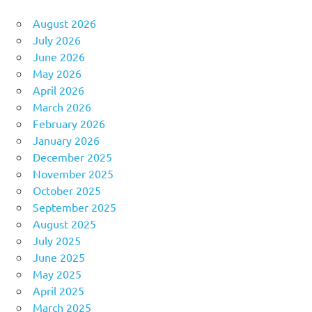
August 2026
July 2026
June 2026
May 2026
April 2026
March 2026
February 2026
January 2026
December 2025
November 2025
October 2025
September 2025
August 2025
July 2025
June 2025
May 2025
April 2025
March 2025