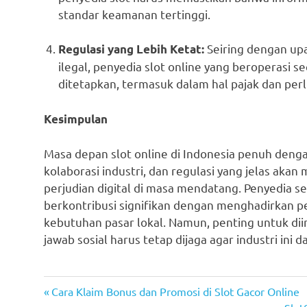
standar keamanan tertinggi.
Seiring dengan up
Regulasi yang Lebih Ketat:
ilegal, penyedia slot online yang beroperasi s
ditetapkan, termasuk dalam hal pajak dan pe
Kesimpulan
Masa depan slot online di Indonesia penuh denga
kolaborasi industri, dan regulasi yang jelas a
perjudian digital di masa mendatang. Penyedia s
berkontribusi signifikan dengan menghadirkan p
kebutuhan pasar lokal. Namun, penting untuk di
jawab sosial harus tetap dijaga agar industri in
Previous
Post
Cara Klaim Bonus dan Promosi di Slot Gacor Online