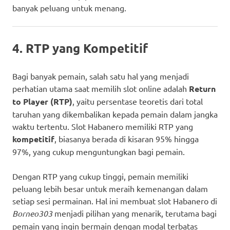
banyak peluang untuk menang.
4.
RTP yang Kompetitif
Bagi banyak pemain, salah satu hal yang menjadi
perhatian utama saat memilih slot online adalah
Return
to Player (RTP)
, yaitu persentase teoretis dari total
taruhan yang dikembalikan kepada pemain dalam jangka
waktu tertentu. Slot Habanero memiliki RTP yang
kompetitif
, biasanya berada di kisaran 95% hingga
97%, yang cukup menguntungkan bagi pemain.
Dengan RTP yang cukup tinggi, pemain memiliki
peluang lebih besar untuk meraih kemenangan dalam
setiap sesi permainan. Hal ini membuat slot Habanero di
Borneo303
menjadi pilihan yang menarik, terutama bagi
pemain yang ingin bermain dengan modal terbatas