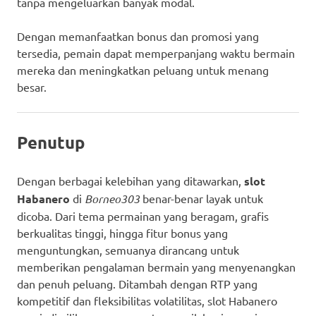
tanpa mengeluarkan banyak modal.
Dengan memanfaatkan bonus dan promosi yang
tersedia, pemain dapat memperpanjang waktu bermain
mereka dan meningkatkan peluang untuk menang
besar.
Penutup
Dengan berbagai kelebihan yang ditawarkan,
slot
Habanero
di
Borneo303
benar-benar layak untuk
dicoba. Dari tema permainan yang beragam, grafis
berkualitas tinggi, hingga fitur bonus yang
menguntungkan, semuanya dirancang untuk
memberikan pengalaman bermain yang menyenangkan
dan penuh peluang. Ditambah dengan RTP yang
kompetitif dan fleksibilitas volatilitas, slot Habanero