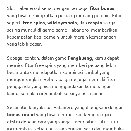
Slot Habanero dikenal dengan berbagai
fitur bonus
yang bisa meningkatkan peluang menang pemain. Fitur
seperti
free spins
,
wild symbols
, dan
respin
sangat
sering muncul di game-game Habanero, memberikan
kesempatan bagi pemain untuk meraih kemenangan
yang lebih besar.
Sebagai contoh, dalam game
Fenghuang
, kamu dapat
memicu fitur free spins yang memberi peluang lebih
besar untuk mendapatkan kombinasi simbol yang
menguntungkan. Beberapa game juga memiliki fitur
pengganda yang bisa menggandakan kemenangan
kamu, semakin menambah serunya permainan.
Selain itu, banyak slot Habanero yang dilengkapi dengan
bonus round
yang bisa memberikan kemenangan
ekstra dengan cara yang sangat menghibur. Fitur-fitur
ini membuat setiap putaran semakin seru dan membuka