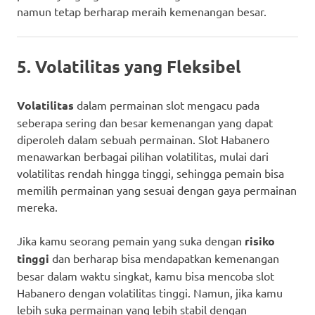
namun tetap berharap meraih kemenangan besar.
5.
Volatilitas yang Fleksibel
Volatilitas
dalam permainan slot mengacu pada
seberapa sering dan besar kemenangan yang dapat
diperoleh dalam sebuah permainan. Slot Habanero
menawarkan berbagai pilihan volatilitas, mulai dari
volatilitas rendah hingga tinggi, sehingga pemain bisa
memilih permainan yang sesuai dengan gaya permainan
mereka.
Jika kamu seorang pemain yang suka dengan
risiko
tinggi
dan berharap bisa mendapatkan kemenangan
besar dalam waktu singkat, kamu bisa mencoba slot
Habanero dengan volatilitas tinggi. Namun, jika kamu
lebih suka permainan yang lebih stabil dengan