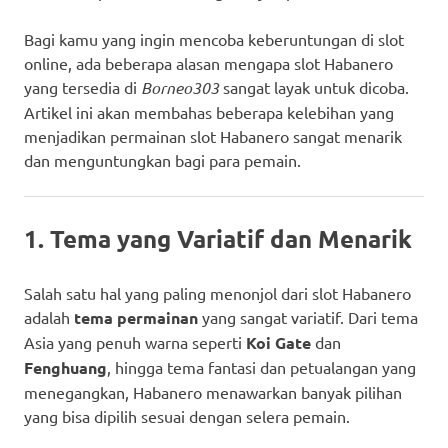
Bagi kamu yang ingin mencoba keberuntungan di slot
online, ada beberapa alasan mengapa slot Habanero
yang tersedia di
Borneo303
sangat layak untuk dicoba.
Artikel ini akan membahas beberapa kelebihan yang
menjadikan permainan slot Habanero sangat menarik
dan menguntungkan bagi para pemain.
1.
Tema yang Variatif dan Menarik
Salah satu hal yang paling menonjol dari slot Habanero
adalah
tema permainan
yang sangat variatif. Dari tema
Asia yang penuh warna seperti
Koi Gate
dan
Fenghuang
, hingga tema fantasi dan petualangan yang
menegangkan, Habanero menawarkan banyak pilihan
yang bisa dipilih sesuai dengan selera pemain.