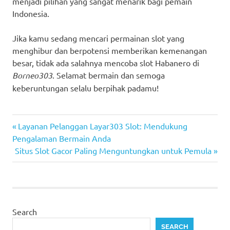
menjadi pilihan yang sangat menarik bagi pemain
Indonesia.
Jika kamu sedang mencari permainan slot yang
menghibur dan berpotensi memberikan kemenangan
besar, tidak ada salahnya mencoba slot Habanero di
Borneo303
. Selamat bermain dan semoga
keberuntungan selalu berpihak padamu!
Previous
Post
Layanan Pelanggan Layar303 Slot: Mendukung
Post:
Pengalaman Bermain Anda
navigation
Next
Situs Slot Gacor Paling Menguntungkan untuk Pemula
Post:
Search
SEARCH