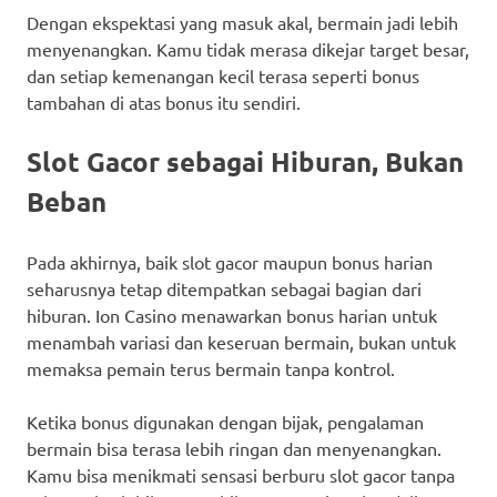
Dengan ekspektasi yang masuk akal, bermain jadi lebih
menyenangkan. Kamu tidak merasa dikejar target besar,
dan setiap kemenangan kecil terasa seperti bonus
tambahan di atas bonus itu sendiri.
Slot Gacor sebagai Hiburan, Bukan
Beban
Pada akhirnya, baik slot gacor maupun bonus harian
seharusnya tetap ditempatkan sebagai bagian dari
hiburan. Ion Casino menawarkan bonus harian untuk
menambah variasi dan keseruan bermain, bukan untuk
memaksa pemain terus bermain tanpa kontrol.
Ketika bonus digunakan dengan bijak, pengalaman
bermain bisa terasa lebih ringan dan menyenangkan.
Kamu bisa menikmati sensasi berburu slot gacor tanpa