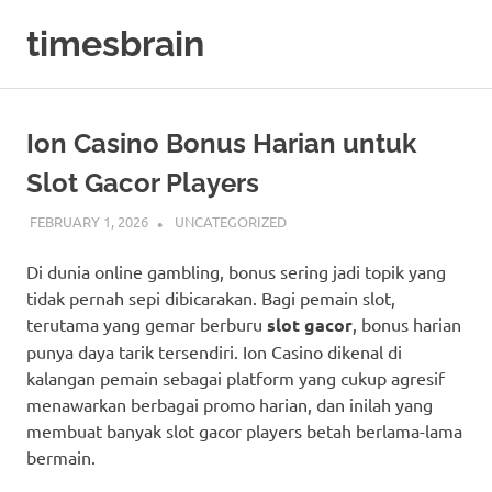
Skip
timesbrain
to
content
Ion Casino Bonus Harian untuk
Slot Gacor Players
FEBRUARY 1, 2026
ADMIN
UNCATEGORIZED
Di dunia online gambling, bonus sering jadi topik yang
tidak pernah sepi dibicarakan. Bagi pemain slot,
terutama yang gemar berburu
slot gacor
, bonus harian
punya daya tarik tersendiri. Ion Casino dikenal di
kalangan pemain sebagai platform yang cukup agresif
menawarkan berbagai promo harian, dan inilah yang
membuat banyak slot gacor players betah berlama-lama
bermain.