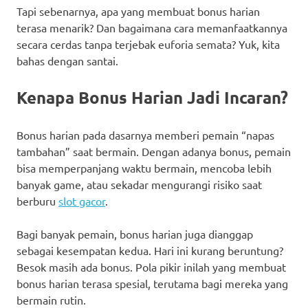
Tapi sebenarnya, apa yang membuat bonus harian
terasa menarik? Dan bagaimana cara memanfaatkannya
secara cerdas tanpa terjebak euforia semata? Yuk, kita
bahas dengan santai.
Kenapa Bonus Harian Jadi Incaran?
Bonus harian pada dasarnya memberi pemain “napas
tambahan” saat bermain. Dengan adanya bonus, pemain
bisa memperpanjang waktu bermain, mencoba lebih
banyak game, atau sekadar mengurangi risiko saat
berburu
slot gacor
.
Bagi banyak pemain, bonus harian juga dianggap
sebagai kesempatan kedua. Hari ini kurang beruntung?
Besok masih ada bonus. Pola pikir inilah yang membuat
bonus harian terasa spesial, terutama bagi mereka yang
bermain rutin.