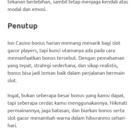
tekanan berlebihan, sambil tetap menjaga kendali atas
modal dan emosi.
Penutup
Ion Casino bonus harian memang menarik bagi slot
gacor players, tapi kunci utamanya ada pada cara
memanfaatkan bonus tersebut. Dengan pemahaman
yang tepat, strategi sederhana, dan sikap realistis,
bonus bisa jadi teman baik dalam perjalanan bermain
slot.
Ingat, bukan seberapa besar bonus yang kamu dapat,
tapi seberapa cerdas kamu menggunakannya. Nikmati
permainannya, jaga batasan, dan biarkan bonus serta
slot gacor menambah warna dalam hiburanmu sehari-
hari.