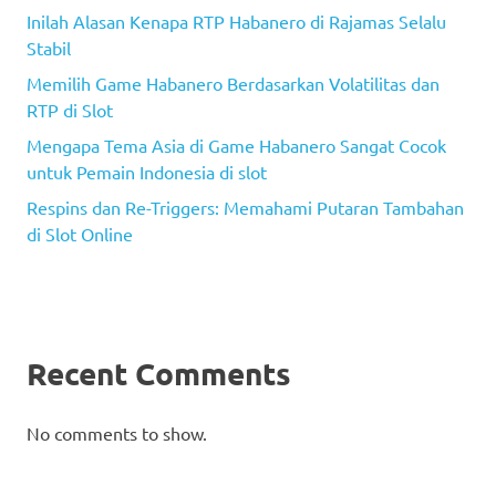
Inilah Alasan Kenapa RTP Habanero di Rajamas Selalu
Stabil
Memilih Game Habanero Berdasarkan Volatilitas dan
RTP di Slot
Mengapa Tema Asia di Game Habanero Sangat Cocok
untuk Pemain Indonesia di slot
Respins dan Re-Triggers: Memahami Putaran Tambahan
di Slot Online
Recent Comments
No comments to show.