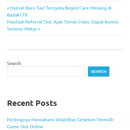
Previous
Post
Nyesel Baru Tau! Ternyata Begini Cara Menang di
Post:
Badak178
navigation
Next
Manfaat Referral Slot: Ajak Teman Main, Dapat Komisi
Post:
Seumur Hidup
Search
SEARCH
Recent Posts
Pentingnya Memahami Volatilitas Sebelum Memilih
Game Slot Online