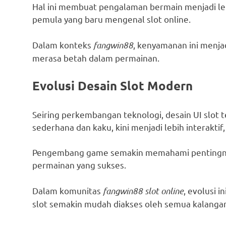
Hal ini membuat pengalaman bermain menjadi le
pemula yang baru mengenal slot online.
Dalam konteks
fangwin88
, kenyamanan ini menja
merasa betah dalam permainan.
Evolusi Desain Slot Modern
Seiring perkembangan teknologi, desain UI slot 
sederhana dan kaku, kini menjadi lebih interakti
Pengembang game semakin memahami pentingn
permainan yang sukses.
Dalam komunitas
fangwin88 slot online
, evolusi 
slot semakin mudah diakses oleh semua kalanga