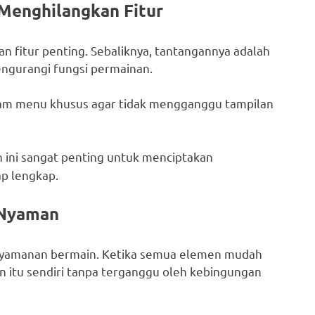
Menghilangkan Fitur
n fitur penting. Sebaliknya, tantangannya adalah
gurangi fungsi permainan.
lam menu khusus agar tidak mengganggu tampilan
 ini sangat penting untuk menciptakan
p lengkap.
 Nyaman
nyamanan bermain. Ketika semua elemen mudah
n itu sendiri tanpa terganggu oleh kebingungan