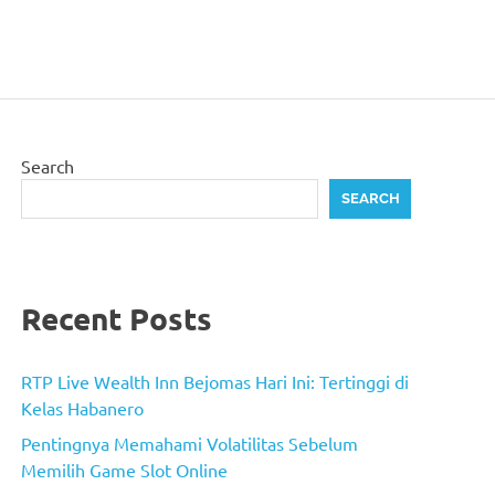
Search
SEARCH
Recent Posts
RTP Live Wealth Inn Bejomas Hari Ini: Tertinggi di
Kelas Habanero
Pentingnya Memahami Volatilitas Sebelum
Memilih Game Slot Online