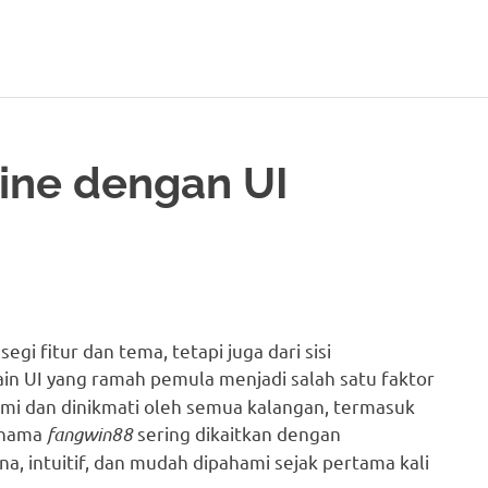
line dengan UI
gi fitur dan tema, tetapi juga dari sisi
ain UI yang ramah pemula menjadi salah satu faktor
i dan dinikmati oleh semua kalangan, termasuk
, nama
fangwin88
sering dikaitkan dengan
a, intuitif, dan mudah dipahami sejak pertama kali