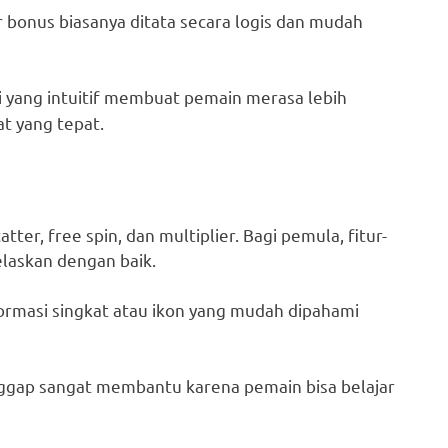
 bonus biasanya ditata secara logis dan mudah
si yang intuitif membuat pemain merasa lebih
t yang tepat.
tter, free spin, dan multiplier. Bagi pemula, fitur-
jelaskan dengan baik.
ormasi singkat atau ikon yang mudah dipahami
nggap sangat membantu karena pemain bisa belajar