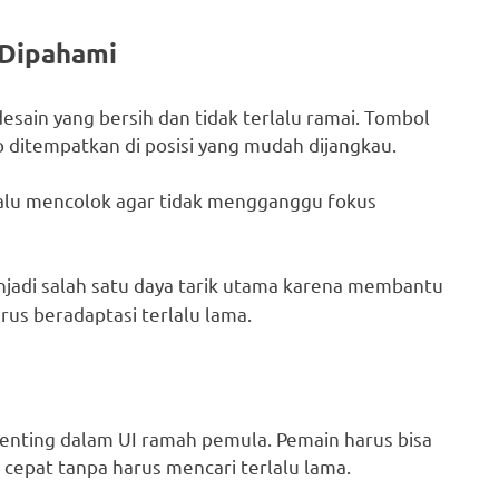
 Dipahami
esain yang bersih dan tidak terlalu ramai. Tombol
do ditempatkan di posisi yang mudah dijangkau.
lalu mencolok agar tidak mengganggu fokus
njadi salah satu daya tarik utama karena membantu
s beradaptasi terlalu lama.
penting dalam UI ramah pemula. Pemain harus bisa
epat tanpa harus mencari terlalu lama.