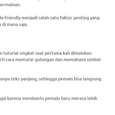
permainan.
le-friendly menjadi salah satu faktor penting yang
di mana saja.
tutorial singkat saat pertama kali dimainkan.
eperti cara memutar gulungan dan memahami simbol-
 tanpa teks panjang, sehingga pemain bisa langsung
ihargai karena membantu pemain baru merasa lebih