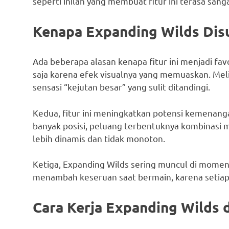
seperti inilah yang membuat fitur ini terasa san
Kenapa Expanding Wilds Disu
Ada beberapa alasan kenapa fitur ini menjadi fav
saja karena efek visualnya yang memuaskan. Me
sensasi “kejutan besar” yang sulit ditandingi.
Kedua, fitur ini meningkatkan potensi kemenang
banyak posisi, peluang terbentuknya kombinasi m
lebih dinamis dan tidak monoton.
Ketiga, Expanding Wilds sering muncul di momen 
menambah keseruan saat bermain, karena setiap 
Cara Kerja Expanding Wilds 