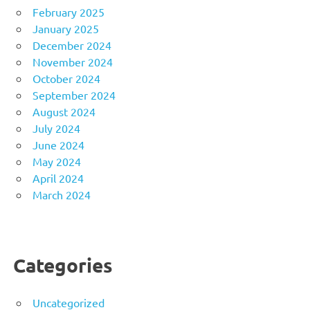
February 2025
January 2025
December 2024
November 2024
October 2024
September 2024
August 2024
July 2024
June 2024
May 2024
April 2024
March 2024
Categories
Uncategorized