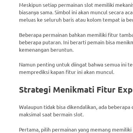
Meskipun setiap permainan slot memiliki mekan
biasanya sama. Simbol ini akan muncul secara aca
meluas ke seluruh baris atau kolom tempat ia be
Beberapa permainan bahkan memiliki fitur tamba
beberapa putaran. Ini berarti pemain bisa meni
kemenangan beruntun.
Namun penting untuk diingat bahwa semua ini tet
memprediksi kapan fitur ini akan muncul.
Strategi Menikmati Fitur Ex
Walaupun tidak bisa dikendalikan, ada beberapa c
maksimal saat bermain slot.
Pertama, pilih permainan yang memang memiliki f