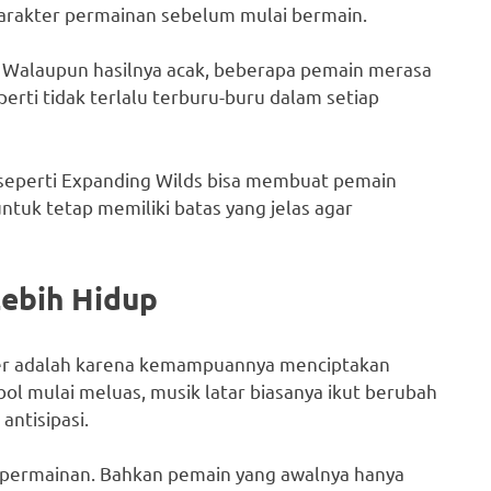
karakter permainan sebelum mulai bermain.
 Walaupun hasilnya acak, beberapa pemain merasa
erti tidak terlalu terburu-buru dalam setiap
k seperti Expanding Wilds bisa membuat pemain
ntuk tetap memiliki batas yang jelas agar
Lebih Hidup
uler adalah karena kemampuannya menciptakan
l mulai meluas, musik latar biasanya ikut berubah
antisipasi.
am permainan. Bahkan pemain yang awalnya hanya