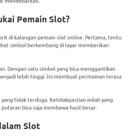
gat mendebarkan.
kai Pemain Slot?
orit di kalangan pemain slot online. Pertama, tentu
lihat simbol berkembang di layar memberikan
an. Dengan satu simbol yang bisa menggantikan
enjadi lebih tinggi. Ini membuat permainan terasa
yang tidak terduga. Ketidakpastian inilah yang
putaran bisa saja membawa hasil besar.
dalam Slot