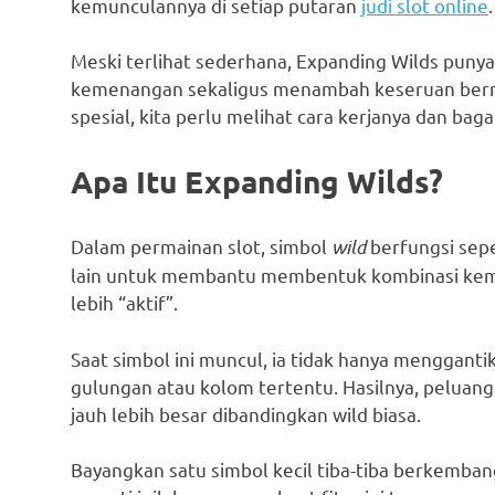
kemunculannya di setiap putaran
judi slot online
.
Meski terlihat sederhana, Expanding Wilds pun
kemenangan sekaligus menambah keseruan berma
spesial, kita perlu melihat cara kerjanya dan b
Apa Itu Expanding Wilds?
Dalam permainan slot, simbol
wild
berfungsi sepe
lain untuk membantu membentuk kombinasi keme
lebih “aktif”.
Saat simbol ini muncul, ia tidak hanya menggantik
gulungan atau kolom tertentu. Hasilnya, pelua
jauh lebih besar dibandingkan wild biasa.
Bayangkan satu simbol kecil tiba-tiba berkemba