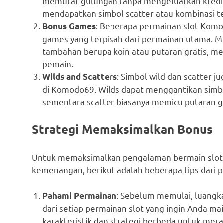
memutar gulungan tanpa mengeluarkan kredit. 
mendapatkan simbol scatter atau kombinasi t
: Beberapa permainan slot Komo
Bonus Games
games yang terpisah dari permainan utama. Mi
tambahan berupa koin atau putaran gratis, 
pemain.
: Simbol wild dan scatter j
Wilds and Scatters
di Komodo69. Wilds dapat menggantikan simb
sementara scatter biasanya memicu putaran gr
Strategi Memaksimalkan Bonus
Untuk memaksimalkan pengalaman bermain slot
kemenangan, berikut adalah beberapa tips dari pa
: Sebelum memulai, luangk
Pahami Permainan
dari setiap permainan slot yang ingin Anda m
karakteristik dan strategi berbeda untuk mera