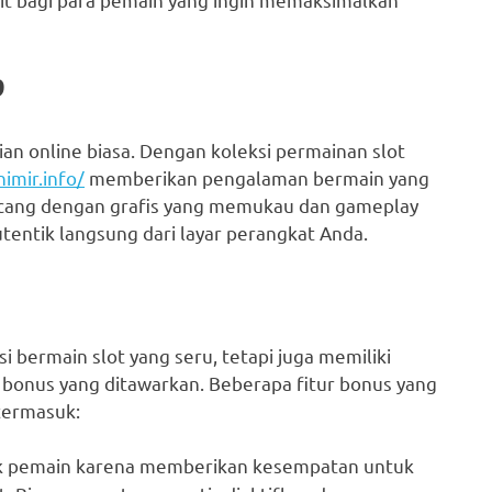
9
n online biasa. Dengan koleksi permainan slot
nimir.info/
memberikan pengalaman bermain yang
ncang dengan grafis yang memukau dan gameplay
tentik langsung dari layar perangkat Anda.
 bermain slot yang seru, tetapi juga memiliki
bonus yang ditawarkan. Beberapa fitur bonus yang
termasuk:
anyak pemain karena memberikan kesempatan untuk