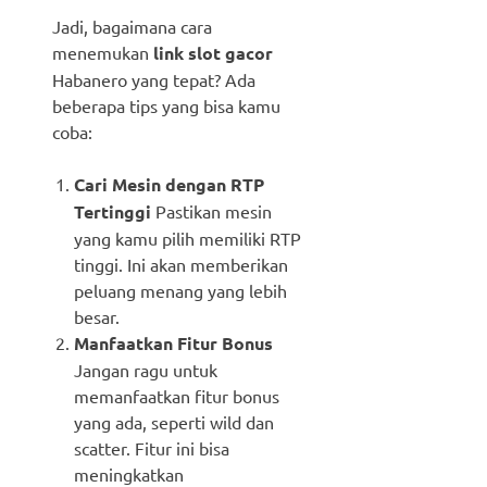
Jadi, bagaimana cara
menemukan
link slot gacor
Habanero yang tepat? Ada
beberapa tips yang bisa kamu
coba:
Cari Mesin dengan RTP
Tertinggi
Pastikan mesin
yang kamu pilih memiliki RTP
tinggi. Ini akan memberikan
peluang menang yang lebih
besar.
Manfaatkan Fitur Bonus
Jangan ragu untuk
memanfaatkan fitur bonus
yang ada, seperti wild dan
scatter. Fitur ini bisa
meningkatkan