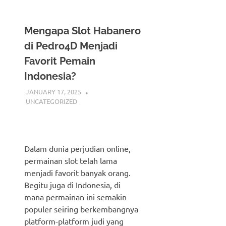
Mengapa Slot Habanero
di Pedro4D Menjadi
Favorit Pemain
Indonesia?
JANUARY 17, 2025
ADMIN
UNCATEGORIZED
Dalam dunia perjudian online,
permainan slot telah lama
menjadi favorit banyak orang.
Begitu juga di Indonesia, di
mana permainan ini semakin
populer seiring berkembangnya
platform-platform judi yang