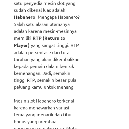
satu penyedia mesin slot yang
sudah dikenal luas adalah
Habanero
. Mengapa Habanero?
Salah satu alasan utamanya
adalah karena mesin-mesinnya
memiliki
RTP (Return to
Player)
yang sangat tinggi. RTP
adalah persentase dari total
taruhan yang akan dikembalikan
kepada pemain dalam bentuk
kemenangan. Jadi, semakin
tinggi RTP, semakin besar pula
peluang kamu untuk menang.
Mesin slot Habanero terkenal
karena menawarkan variasi
tema yang menarik dan fitur
bonus yang membuat
permainan semakin seru. Mulai