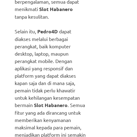
berpengalaman, semua dapat
menikmati
Slot Habanero
tanpa kesulitan.
Selain itu,
Pedro4D
dapat
diakses melalui berbagai
perangkat, baik komputer
desktop, laptop, maupun
perangkat mobile. Dengan
aplikasi yang responsif dan
platform yang dapat diakses
kapan saja dan di mana saja,
pemain tidak perlu khawatir
untuk kehilangan kesempatan
bermain
Slot Habanero
. Semua
fitur yang ada dirancang untuk
memberikan kenyamanan
maksimal kepada para pemain,
menjadikan platform ini semakin