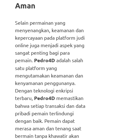
Aman
Selain permainan yang
menyenangkan, keamanan dan
kepercayaan pada platform judi
online juga menjadi aspek yang
sangat penting bagi para
pemain.
Pedro4D
adalah salah
satu platform yang
mengutamakan keamanan dan
kenyamanan penggunanya.
Dengan teknologi enkripsi
terbaru,
Pedro4D
memastikan
bahwa setiap transaksi dan data
pribadi pemain terlindungi
dengan baik. Pemain dapat
merasa aman dan tenang saat
bermain tanpa khawatir akan