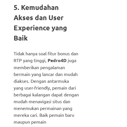
5. Kemudahan
Akses dan User
Experience yang
Baik
Tidak hanya soal fitur bonus dan
RTP yang tinggi,
Pedro4D
juga
memberikan pengalaman
bermain yang lancar dan mudah
diakses. Dengan antarmuka
yang user-friendly, pemain dari
berbagai kalangan dapat dengan
mudah menavigasi situs dan
menemukan permainan yang
mereka cari. Baik pemain baru
maupun pemain