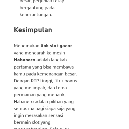
besar, perjudian tetap
bergantung pada
keberuntungan.
Kesimpulan
Menemukan
link slot gacor
yang mengarah ke mesin
Habanero
adalah langkah
pertama yang bisa membawa
kamu pada kemenangan besar.
Dengan RTP tinggi, fitur bonus
yang melimpah, dan tema
permainan yang menarik,
Habanero adalah pilihan yang
sempurna bagi siapa saja yang
ingin merasakan sensasi
bermain slot yang
menguntungkan. Selain itu,