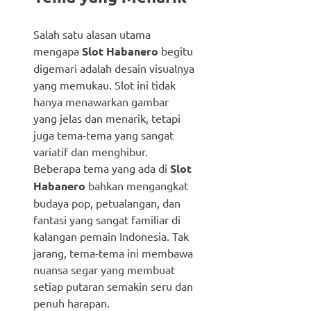
Salah satu alasan utama
mengapa
Slot Habanero
begitu
digemari adalah desain visualnya
yang memukau. Slot ini tidak
hanya menawarkan gambar
yang jelas dan menarik, tetapi
juga tema-tema yang sangat
variatif dan menghibur.
Beberapa tema yang ada di
Slot
Habanero
bahkan mengangkat
budaya pop, petualangan, dan
fantasi yang sangat familiar di
kalangan pemain Indonesia. Tak
jarang, tema-tema ini membawa
nuansa segar yang membuat
setiap putaran semakin seru dan
penuh harapan.