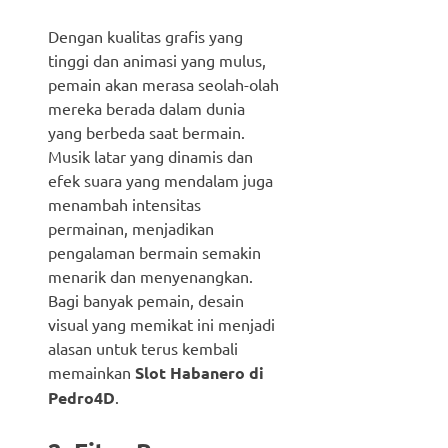
Dengan kualitas grafis yang
tinggi dan animasi yang mulus,
pemain akan merasa seolah-olah
mereka berada dalam dunia
yang berbeda saat bermain.
Musik latar yang dinamis dan
efek suara yang mendalam juga
menambah intensitas
permainan, menjadikan
pengalaman bermain semakin
menarik dan menyenangkan.
Bagi banyak pemain, desain
visual yang memikat ini menjadi
alasan untuk terus kembali
memainkan
Slot Habanero di
Pedro4D
.