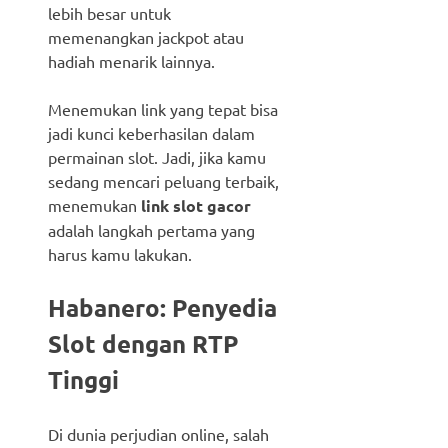
lebih besar untuk
memenangkan jackpot atau
hadiah menarik lainnya.
Menemukan link yang tepat bisa
jadi kunci keberhasilan dalam
permainan slot. Jadi, jika kamu
sedang mencari peluang terbaik,
menemukan
link slot gacor
adalah langkah pertama yang
harus kamu lakukan.
Habanero: Penyedia
Slot dengan RTP
Tinggi
Di dunia perjudian online, salah