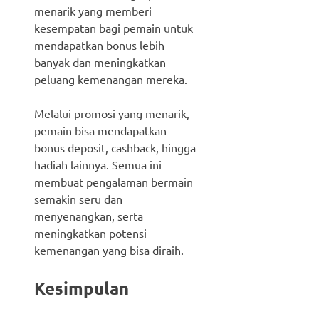
menarik yang memberi
kesempatan bagi pemain untuk
mendapatkan bonus lebih
banyak dan meningkatkan
peluang kemenangan mereka.
Melalui promosi yang menarik,
pemain bisa mendapatkan
bonus deposit, cashback, hingga
hadiah lainnya. Semua ini
membuat pengalaman bermain
semakin seru dan
menyenangkan, serta
meningkatkan potensi
kemenangan yang bisa diraih.
Kesimpulan